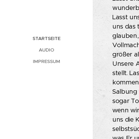
wunderba
Lasst un
uns das 
glauben,
STARTSEITE
Vollmach
AUDIO
größer a
IMPRESSUM
Unsere A
stellt. 
kommen, 
Salbung 
sogar To
wenn wir
uns die 
selbstsü
was Er u