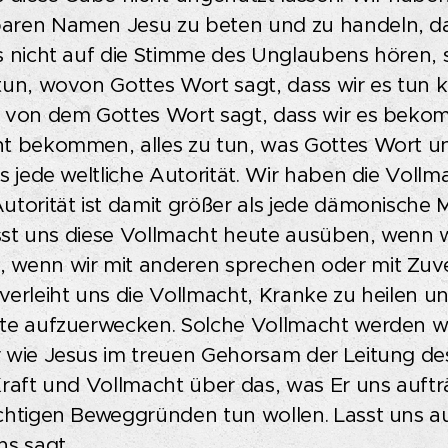
ren Namen Jesu zu beten und zu handeln, das
s nicht auf die Stimme des Unglaubens hören, 
tun, wovon Gottes Wort sagt, dass wir es tun 
 von dem Gottes Wort sagt, dass wir es beko
t bekommen, alles zu tun, was Gottes Wort uns
ls jede weltliche Autorität. Wir haben die Voll
utorität ist damit größer als jede dämonische 
Lasst uns diese Vollmacht heute ausüben, wenn 
wenn wir mit anderen sprechen oder mit Zuvers
verleiht uns die Vollmacht, Kranke zu heilen 
te aufzuerwecken. Solche Vollmacht werden w
 wie Jesus im treuen Gehorsam der Leitung des 
Kraft und Vollmacht über das, was Er uns aufträ
chtigen Beweggründen tun wollen. Lasst uns au
ns sagt.