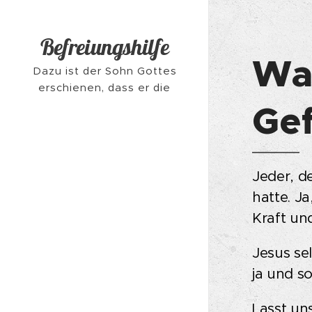
Befreiungshilfe
Wa
Dazu ist der Sohn Gottes
erschienen, dass er die
Werke des Teufels
Gef
zerstöre. [1 Johannes 3:8]
Jeder, d
hatte. Ja
Kraft und
Jesus sel
ja und s
Lasst un